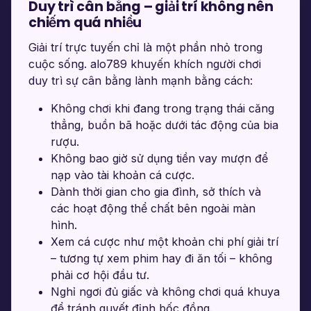
Duy trì cân bằng – giải trí không nên
chiếm quá nhiều
Giải trí trực tuyến chỉ là một phần nhỏ trong
cuộc sống. alo789 khuyến khích người chơi
duy trì sự cân bằng lành mạnh bằng cách:
Không chơi khi đang trong trạng thái căng
thẳng, buồn bã hoặc dưới tác động của bia
rượu.
Không bao giờ sử dụng tiền vay mượn để
nạp vào tài khoản cá cược.
Dành thời gian cho gia đình, sở thích và
các hoạt động thể chất bên ngoài màn
hình.
Xem cá cược như một khoản chi phí giải trí
– tương tự xem phim hay đi ăn tối – không
phải cơ hội đầu tư.
Nghỉ ngơi đủ giấc và không chơi quá khuya
để tránh quyết định bốc đồng.