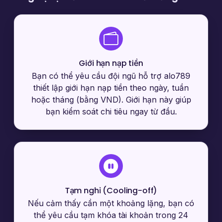
Giới hạn nạp tiền
Bạn có thể yêu cầu đội ngũ hỗ trợ alo789
thiết lập giới hạn nạp tiền theo ngày, tuần
hoặc tháng (bằng VND). Giới hạn này giúp
bạn kiểm soát chi tiêu ngay từ đầu.
Tạm nghỉ (Cooling-off)
Nếu cảm thấy cần một khoảng lặng, bạn có
thể yêu cầu tạm khóa tài khoản trong 24