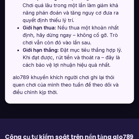
Chơi quá lâu trong một lần làm giảm khả
năng phán đoán và tăng nguy cơ đưa ra
quyết định thiếu lý trí.
Giới hạn thua:
Nếu thua một khoản nhất
định, hãy dừng ngay – không cố gỡ. Trò
chơi vẫn còn đó vào lần sau.
Giới hạn thắng:
Đặt mục tiêu thắng hợp lý.
Khi đạt được, rút tiền và thoát ra – đây là
cách bảo vệ lợi nhuận hiệu quả nhất.
alo789 khuyến khích người chơi ghi lại thói
quen chơi của mình theo tuần để theo dõi và
điều chỉnh kịp thời.
Công cụ tự kiểm soát trên nền tảng alo789