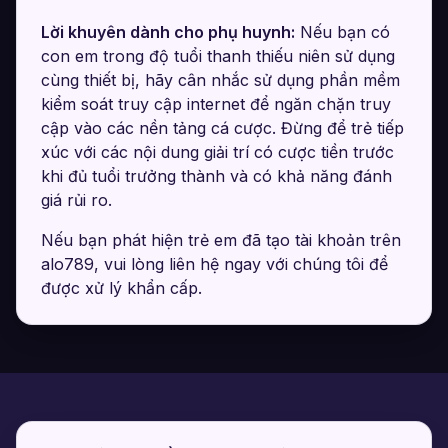
Lời khuyên dành cho phụ huynh:
Nếu bạn có
con em trong độ tuổi thanh thiếu niên sử dụng
cùng thiết bị, hãy cân nhắc sử dụng phần mềm
kiểm soát truy cập internet để ngăn chặn truy
cập vào các nền tảng cá cược. Đừng để trẻ tiếp
xúc với các nội dung giải trí có cược tiền trước
khi đủ tuổi trưởng thành và có khả năng đánh
giá rủi ro.
Nếu bạn phát hiện trẻ em đã tạo tài khoản trên
alo789, vui lòng liên hệ ngay với chúng tôi để
được xử lý khẩn cấp.