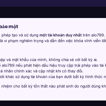
 bảo mật
c phép tạo và sử dụng
một tài khoản duy nhất
trên alo789. 
 là vi phạm nghiêm trọng và dẫn đến việc khóa vĩnh viễn tất
ập và mật khẩu của mình, không chia sẻ với bất kỳ ai.
alo789 nếu phát hiện dấu hiệu truy cập trái phép vào tài 
á nhân chính xác và cập nhật khi có thay đổi.
i khác sử dụng tài khoản của bạn dưới bất kỳ hình thức n
 nhiệm cho bất kỳ tổn thất nào phát sinh do người dùng k