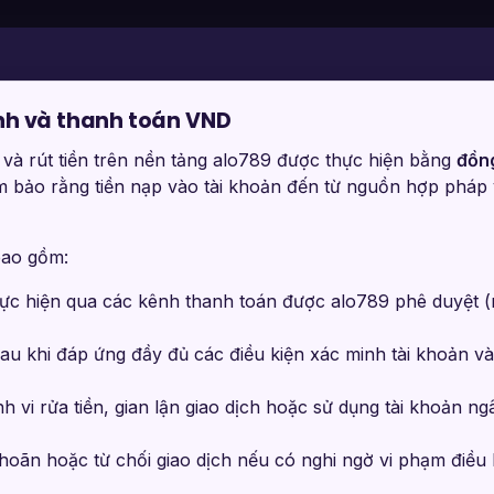
hính và thanh toán VND
n và rút tiền trên nền tảng alo789 được thực hiện bằng
đồn
 bảo rằng tiền nạp vào tài khoản đến từ nguồn hợp pháp
bao gồm:
hực hiện qua các kênh thanh toán được alo789 phê duyệt (n
 sau khi đáp ứng đầy đủ các điều kiện xác minh tài khoản 
 vi rửa tiền, gian lận giao dịch hoặc sử dụng tài khoản n
 hoãn hoặc từ chối giao dịch nếu có nghi ngờ vi phạm điều