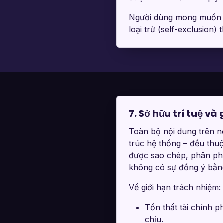
Người dùng mong muốn tạ
loại trừ (self-exclusion)
7. Sở hữu trí tuệ và
Toàn bộ nội dung trên n
trúc hệ thống – đều thu
được sao chép, phân phố
không có sự đồng ý bằn
Về giới hạn trách nhiệm:
Tổn thất tài chính p
chịu.