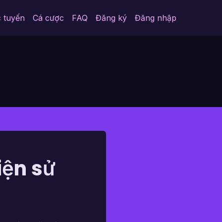
c tuyến
Cá cược
FAQ
Đăng ký
Đăng nhập
iện sử