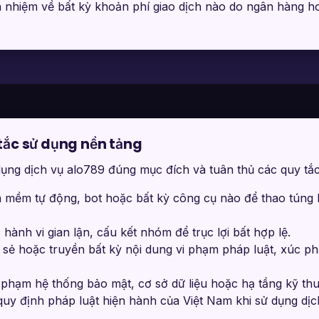
h nhiệm về bất kỳ khoản phí giao dịch nào do ngân hàng ho
 tắc sử dụng nền tảng
ụng dịch vụ alo789 đúng mục đích và tuân thủ các quy tắc
mềm tự động, bot hoặc bất kỳ công cụ nào để thao túng 
hành vi gian lận, cấu kết nhóm để trục lợi bất hợp lệ.
a sẻ hoặc truyền bất kỳ nội dung vi phạm pháp luật, xúc p
hạm hệ thống bảo mật, cơ sở dữ liệu hoặc hạ tầng kỹ thu
quy định pháp luật hiện hành của Việt Nam khi sử dụng dịc