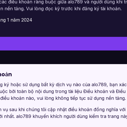
h các điều khoản ràng buộc giữa alo789 và người dùng khi 
ên nền tảng. Vui lòng đọc kỹ trước khi đăng ký tài khoản.
háng 1 năm 2024
khoản
g ký hoặc sử dụng bất kỳ dịch vụ nào của alo789, bạn xá
uộc bởi toàn bộ nội dung trong tài liệu Điều khoản và Điều
điều khoản nào, vui lòng không tiếp tục sử dụng nền tảng.
ch vụ sau khi chúng tôi cập nhật điều khoản đồng nghĩa vớ
i nhất. alo789 khuyến khích người dùng kiểm tra trang nà