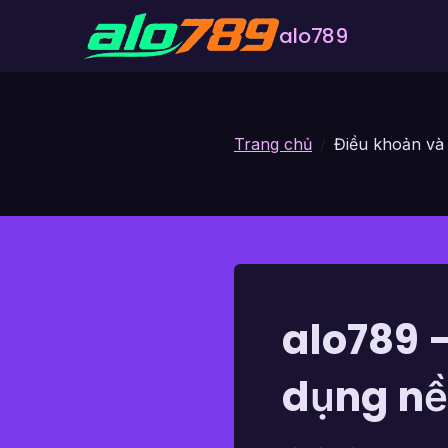
alo789
Trang chủ
Điều khoản và 
alo789 –
dụng nề