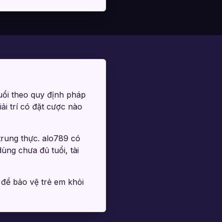
uổi theo quy định pháp
ải trí có đặt cược nào
trung thực. alo789 có
ùng chưa đủ tuổi, tài
để bảo vệ trẻ em khỏi