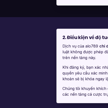
2. Điều kiện về độ tu
Dịch vụ của alo789
chỉ 
luật không được phép đăn
trên nền tảng này.
Khi đăng ký, bạn xác nh
quyền yêu cầu xác minh d
khoản sẽ bị khóa ngay lậ
Chúng tôi khuyến khích
các nền tảng cá cược tr